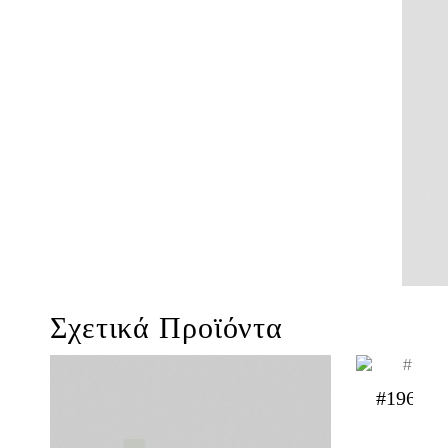
Σχετικά Προϊόντα
#1965 Π