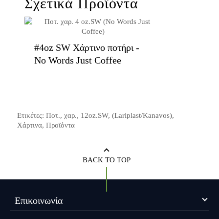
Σχετικά Προϊόντα
#4oz SW Χάρτινο ποτήρι -
No Words Just Coffee
Ετικέτες:
Ποτ.
,
χαρ.
,
12oz.SW
,
(Lariplast/Kanavos)
,
Χάρτινα
,
Προϊόντα
BACK TO TOP
Επικοινωνία