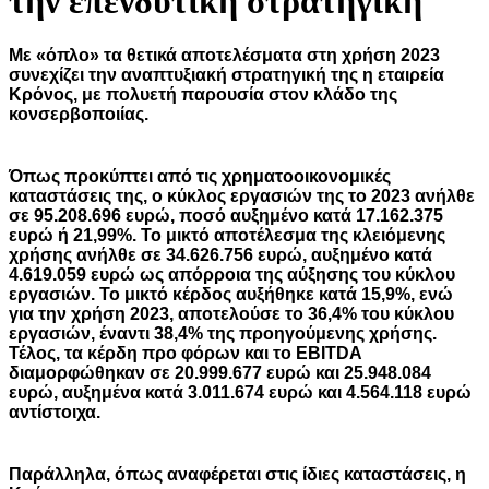
την επενδυτική στρατηγική
Με «όπλο» τα θετικά αποτελέσματα στη
χρήση 2023
συνεχίζει την αναπτυξιακή
στρατηγική της η εταιρεία
Κρόνος, με
πολυετή παρουσία στον κλάδο της
κον
σερβοποιίας.
Όπως προκύπτει από τις χρηματοοικονο
μικές
καταστάσεις της, ο κύκλος εργασιών
της το 2023 ανήλθε
σε 95.208.696 ευρώ,
ποσό αυξημένο κατά 17.162.375
ευρώ ή
21,99%. Το μικτό αποτέλεσμα της κλειόμε
νης
χρήσης ανήλθε σε 34.626.756 ευρώ,
αυξημένο κατά
4.619.059 ευρώ ως απόρ
ροια της αύξησης του κύκλου
εργασιών.
Το μικτό κέρδος αυξήθηκε κατά 15,9%,
ενώ
για την χρήση 2023, αποτελούσε το
36,4% του κύκλου
εργασιών, έναντι 38,4%
της προηγούμενης χρήσης.
Τέλος, τα κέρ
δη προ φόρων και το EBITDA
διαμορφώ
θηκαν σε 20.999.677 ευρώ και 25.948.084
ευρώ, αυξημένα κατά 3.011.674 ευρώ και
4.564.118 ευρώ
αντίστοιχα.
Παράλληλα, όπως αναφέρεται στις ίδιες
καταστάσεις, η