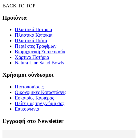
BACK TO TOP
Προϊόντα
Πλαστικά Ποτήρια
Πλαστικά Καπάκια
Πλαστικά Πιάτα
Περιέκτες Τροφίμων
Βιομηχανική Συσκευασία
Χάρτινα Ποτήρια
Natura Line Salad Bowls
Χρήσιμοι σύνδεσμοι
Πιστοποιήσεις
Οικονομικές Καταστάσεις
Ευκαιρίες Καριέρας
Πείτε μας την γνώμη σας
Επικοινωνία
Εγγραφή στο Newsletter